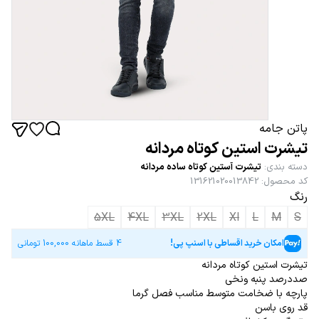
پاتن جامه
تیشرت استین کوتاه مردانه
دسته بندی
:
تیشرت آستین کوتاه ساده مردانه
کد محصول
:
131621020013842
رنگ
5XL
4XL
3XL
2XL
Xl
L
M
S
امکان خرید اقساطی با اسنپ پی!
4 قسط ماهانه
100,000
تومانی
تیشرت استین کوتاه مردانه
صددرصد پنبه ونخی
پارچه با ضخامت متوسط مناسب فصل گرما
قد روی باسن