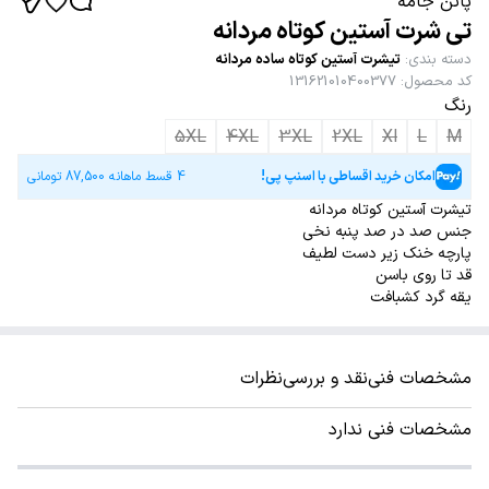
پاتن جامه
تی شرت آستین کوتاه مردانه
دسته بندی
:
تیشرت آستین کوتاه ساده مردانه
کد محصول
:
131621010400377
رنگ
5XL
4XL
3XL
2XL
Xl
L
M
امکان خرید اقساطی با اسنپ پی!
4 قسط ماهانه
87,500
تومانی
تیشرت آستین کوتاه مردانه
جنس صد در صد پنبه نخی
پارچه خنک زیر دست لطیف
قد تا روی باسن
یقه گرد کشبافت
مشخصات فنی
نقد و بررسی
نظرات
مشخصات فنی ندارد