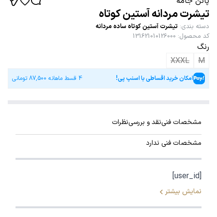
پاتن جامه
تیشرت مردانه آستین کوتاه
دسته بندی
:
تیشرت آستین کوتاه ساده مردانه
کد محصول
:
131621010126000
رنگ
XXXL
M
امکان خرید اقساطی با اسنپ پی!
4 قسط ماهانه
87,500
تومانی
مشخصات فنی
نقد و بررسی
نظرات
مشخصات فنی ندارد
[user_id]
نمایش بیشتر