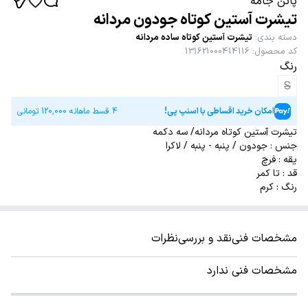
پاتن جامه
تیشرت آستین کوتاه جودون مردانه
دسته بندی
:
تیشرت آستین کوتاه ساده مردانه
کد محصول
:
131621000414116
رنگ
S
امکان خرید اقساطی با اسنپ پی!
4 قسط ماهانه
120,000
تومانی
تیشرت آستین کوتاه مردانه/ سه دکمه
جنس : جودون / پنبه - پنبه / لاکرا
یقه : فرچ
قد : تا کمر
رنگ : کرم
مشخصات فنی
نقد و بررسی
نظرات
مشخصات فنی ندارد