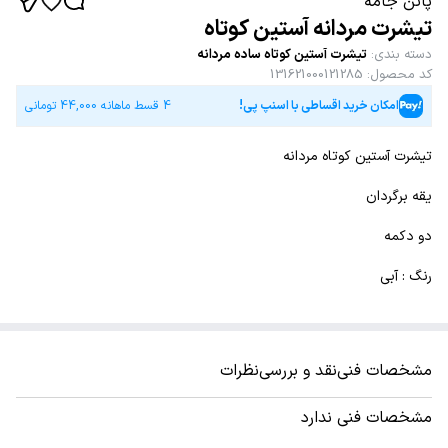
پاتن جامه
تیشرت مردانه آستین کوتاه
دسته بندی
:
تیشرت آستین کوتاه ساده مردانه
کد محصول
:
131621000121285
امکان خرید اقساطی با اسنپ پی!
4 قسط ماهانه
44,000
تومانی
تیشرت آستین کوتاه مردانه
یقه برگردان
دو دکمه
رنگ : آبی
مشخصات فنی
نقد و بررسی
نظرات
مشخصات فنی ندارد