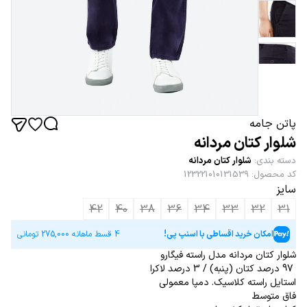
پاتن جامه
شلوار کتان مردانه
دسته بندی
:
شلوار کتان مردانه
کد محصول
:
123221010131539
سایز
42
40
38
36
34
33
32
31
امکان خرید اقساطی با اسنپ پی!
4 قسط ماهانه
275,000
تومانی
شلوار کتان مردانه مدل راسته فیگارو
97 درصد کتان (پنبه) / 3 درصد لاکرا
استایل راسته کلاسیک. دمپا معمولی
فاق متوسط