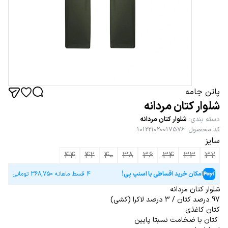
پاتن جامه
شلوار کتان مردانه
دسته بندی
:
شلوار کتان مردانه
کد محصول
:
101221020017576
سایز
44
42
40
38
36
34
33
32
امکان خرید اقساطی با اسنپ پی!
4 قسط ماهانه
368,750
تومانی
شلوار کتان مردانه
97 درصد کتان / 3 درصد لاکرا (کشی)
کتان کاغذی
کتان با ضخامت نسبتا پایین