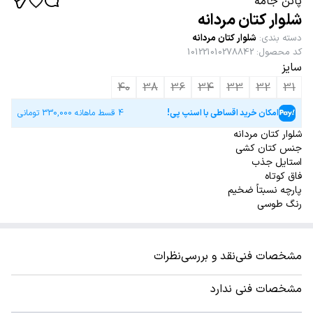
پاتن جامه
شلوار کتان مردانه
دسته بندی
:
شلوار کتان مردانه
کد محصول
:
101221010278842
سایز
40
38
36
34
33
32
31
امکان خرید اقساطی با اسنپ پی!
4 قسط ماهانه
330,000
تومانی
شلوار کتان مردانه
جنس کتان کشی
استایل جذب
فاق کوتاه
پارچه نسبتاً ضخیم
رنگ طوسی
مشخصات فنی
نقد و بررسی
نظرات
مشخصات فنی ندارد