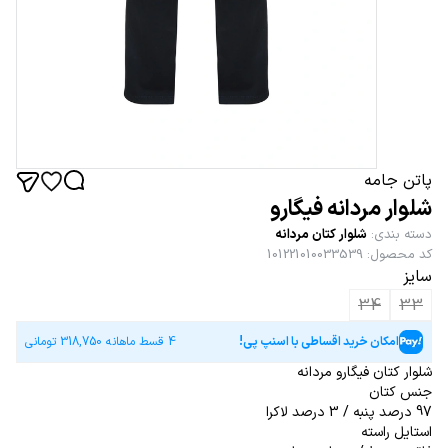
پاتن جامه
شلوار مردانه فیگارو
دسته بندی
:
شلوار کتان مردانه
کد محصول
:
101221010033539
سایز
34
33
امکان خرید اقساطی با اسنپ پی!
4 قسط ماهانه
318,750
تومانی
شلوار کتان فیگارو مردانه
جنس کتان
97 درصد پنبه / 3 درصد لاکرا
استایل راسته