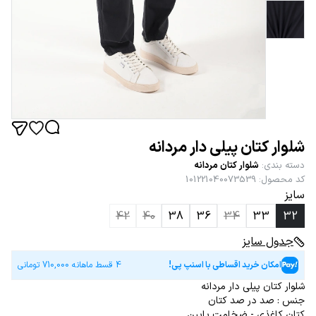
شلوار کتان پیلی دار مردانه
دسته بندی
:
شلوار کتان مردانه
کد محصول
:
101221040073539
سایز
42
40
38
36
34
33
32
جدول سایز
امکان خرید اقساطی با اسنپ پی!
4 قسط ماهانه
710,000
تومانی
شلوار کتان پیلی دار مردانه
جنس : صد در صد کتان
کتان کاغذی - ضخامت پایین