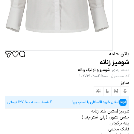
پاتن جامه
شومیز زنانه
دسته بندی
:
شومیز و تونیک زنانه
کد محصول
:
102731020045000
سایز
Xl
L
M
S
امکان خرید اقساطی با اسنپ پی!
4 قسط ماهانه
137,500
تومانی
شومیز آستین بلند زنانه
جنس تترون (پلی استر-پنبه)
یقه برگردان
قاپک مخفی