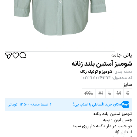
پاتن جامه
شومیز آستین بلند زنانه
دسته بندی
:
شومیز و تونیک زنانه
کد محصول
:
102231010341332
سایز
2XL
Xl
L
M
S
امکان خرید اقساطی با اسنپ پی!
4 قسط ماهانه
112,500
تومانی
شومیز آستین بلند زنانه
جنس لینن - پنبه
دو جیب در دار دکمه دار روی سینه
استایل آزاد