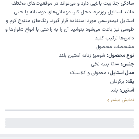
سادگی جذابیت بالایی دارد و می‌تواند در موقعیت‌های مختلف
مانند استایل روزمره، محل کار، مهمانی‌های دوستانه یا حتی
استایل نیمه‌رسمی مورد استفاده قرار گیرد. رنگ‌های متنوع کرم و
طوسی نیز باعث می‌شود بتوانید آن را به راحتی با انواع شلوارها و
دامن‌ها ترکیب کنید.
مشخصات محصول
نوع محصول:
شومیز زنانه آستین بلند
جنس:
100٪ پنبه نخی
مدل استایل:
معمولی و کلاسیک
یقه:
برگردان
آستین:
بلند
جیب:
بدون جیب، طراحی ساده و مینیمال
نمایش بیشتر
زیر دست:
بسیار لطیف و خنک
رنگ‌بندی:
کرم و طوسی
جنس پارچه و راحتی استفاده
یکی از مهم‌ترین ویژگی‌های این شومیز زنانه، استفاده از
پنبه