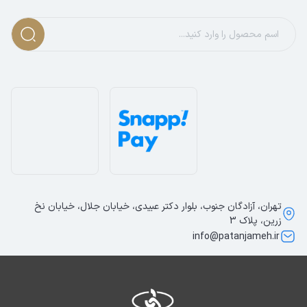
خالص
در تولید آن است. پارچه‌های نخی تنفس‌پذیری بالایی
دارند و به پوست اجازه می‌دهند هوا به راحتی جریان پیدا کند.
به همین دلیل حتی در روزهای گرم سال هم احساس راحتی
خواهید داشت. لطافت زیر دست این پارچه حس خوشایندی به
پوست می‌دهد و استفاده طولانی‌مدت از آن بدون ایجاد
حساسیت یا تعریق زیاد امکان‌پذیر است.
طراحی کلاسیک و کاربردی
این شومیز با
یقه برگردان
و فرم ساده خود، ظاهری مرتب و شیک
ایجاد می‌کند. نبود جیب باعث شده طراحی آن کاملاً مینیمال و
یکدست به نظر برسد؛ به همین دلیل گزینه‌ای عالی برای کسانی
است که به استایل‌های ساده و در عین حال شیک علاقه دارند.
تهران، آزادگان جنوب، بلوار دکتر عبیدی، خیابان جلال، خیابان نخ
مدل استایل معمولی
این شومیز به‌گونه‌ای است که روی انواع
زرین، پلاک 3
info@patanjameh.ir
اندام‌ها به خوبی می‌نشیند و برای موقعیت‌های رسمی و
غیررسمی قابل استفاده است.
مناسب برای چه فصولی و چه موقعیت‌هایی؟
شومیز آستین بلند نخی بهترین انتخاب برای
بهار و تابستان
است،