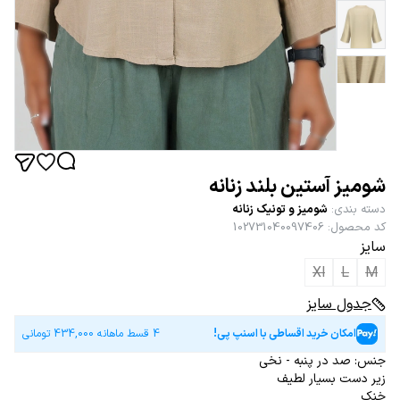
شومیز آستین بلند زنانه
دسته بندی
:
شومیز و تونیک زنانه
کد محصول
:
102731040097406
سایز
Xl
L
M
جدول سایز
امکان خرید اقساطی با اسنپ پی!
4 قسط ماهانه
434,000
تومانی
جنس: صد در پنبه - نخی
زیر دست بسیار لطیف
خنک