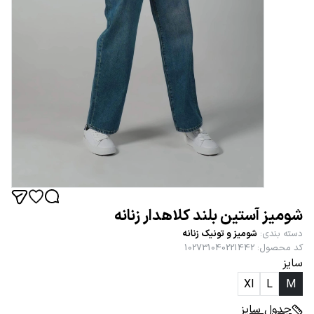
شومیز آستین بلند کلاهدار زنانه
دسته بندی
:
شومیز و تونیک زنانه
کد محصول
:
102731040221442
سایز
Xl
L
M
جدول سایز