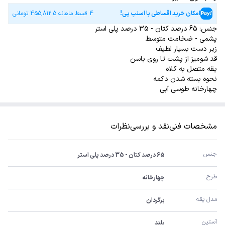
امکان خرید اقساطی با اسنپ پی!
4 قسط ماهانه
455,812.5
تومانی
جنس: 65 درصد کتان - 35 درصد پلی استر
پشمی - ضخامت متوسط
زیر دست بسیار لطیف
قد شومیز از پشت تا روی باسن
یقه متصل به کلاه
نحوه بسته شدن دکمه
چهارخانه طوسی آبی
مشخصات فنی
نقد و بررسی
نظرات
جنس
65 درصد کتان - 35 درصد پلی استر
طرح
چهارخانه
مدل یقه
برگردان
آستین
بلند