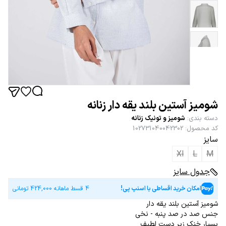
شومیز آستین بلند یقه دار زنانه
دسته بندی
:
شومیز و تونیک زنانه
کد محصول
:
102731040042302
سایز
Xl
L
M
جدول سایز
امکان خرید اقساطی با اسنپ پی!
4 قسط ماهانه
424,000
تومانی
شومیز آستین بلند یقه دار
جنس صد در صد پنبه - نخی
بسیار خنک زیر دست لطیف