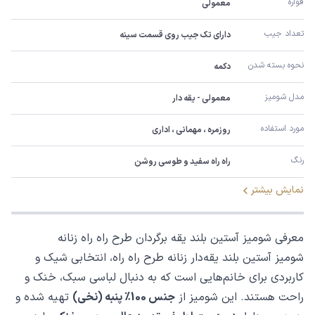
قواره
معمولی
تعداد جیب
دارای تک جیب روی قسمت سینه
نحوه بسته شدن
دکمه
مدل شومیز
معمولی - یقه دار
مورد استفاده
روزمره ، مهمانی ، اداری
رنگ
راه راه سفید و طوسی روشن
نمایش بیشتر
معرفی شومیز آستین بلند یقه برگردان طرح راه راه زنانه
شومیز آستین بلند یقه‌دار زنانه طرح راه راه، انتخابی شیک و
کاربردی برای خانم‌هایی است که به دنبال لباسی سبک، خنک و
راحت هستند. این شومیز از
جنس 100٪ پنبه (نخی)
تهیه شده و