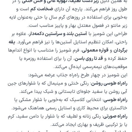
به همین دلیل
زیر دست لطیف، تهویه عالی و حس خنکی
را در
طول روز فراهم می‌کند. پارچه آن دارای
ضخامت کم
است و
به‌خوبی برای استفاده در روزهای گرم سال یا حتی به‌عنوان لایه
زیر مانتو در فصول معتدل بهار و پاییز مناسب است.
طراحی این شومیز با
آستین بلند و سرآستین دکمه‌دار
، علاوه بر
راحتی، امکان تنظیم استایل آستین‌ها را نیز فراهم می‌آورد.
یقه
برگردان
و
قواره معمولی
، فرم شومیز را متناسب با انواع اندام‌ها
حفظ کرده و
قد تا روی باسن
، آن را برای استفاده روزمره یا
موقعیت‌های نیمه‌رسمی ایده‌آل می‌کند.
این شومیز در چهار طرح راه‌راه جذاب عرضه می‌شود:
راه‌راه طوسی روشن
: رنگی خنثی و مینیمال که با شلوارهای جین
آبی روشن یا سفید جلوه‌ای تابستانی و شیک پیدا می‌کند.
راه‌راه طوسی
: انتخابی کلاسیک که به‌خوبی با شلوار مشکی یا
خاکستری برای محیط کاری و استایل رسمی هماهنگ می‌شود.
راه‌راه صورتی
: رنگی زنانه و لطیف که با شلوار یا دامن سفید، کرم
یا بژ ترکیبی ظریف و بهاری ایجاد می‌کند.