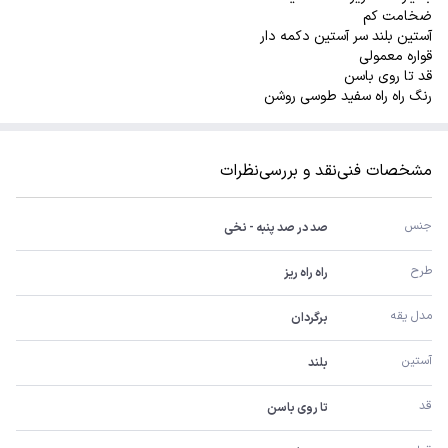
ضخامت کم
آستین بلند سر آستین دکمه دار
قواره معمولی
قد تا روی باسن
رنگ راه راه سفید طوسی روشن
مشخصات فنی
نقد و بررسی
نظرات
جنس
صد در صد پنبه - نخی
طرح
راه راه ریز
مدل یقه
برگردان
آستین
بلند
قد
تا روی باسن