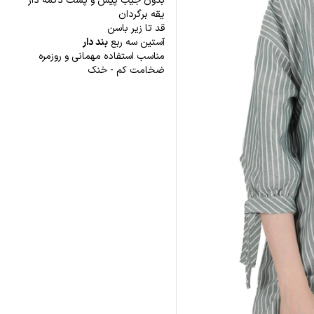
بدون جیب پیش و پشت دکمه دار
یقه برگردان
قد تا زیر باسن
آستین سه ربع
بند دار
مناسب استفاده مهمانی و روزمره
ضخامت کم - خنک