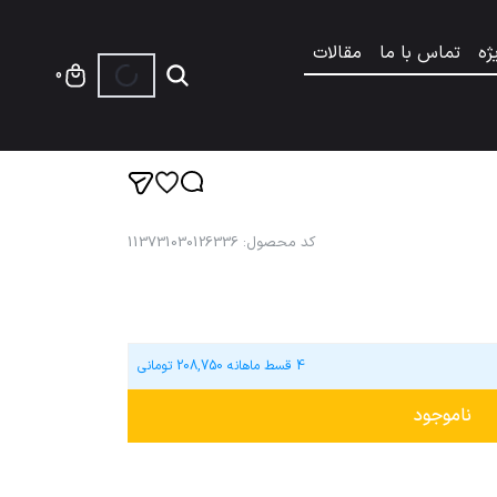
ژه
تماس با ما
مقالات
0
کد محصول
:
113731030126336
4 قسط ماهانه
208,750
تومانی
ناموجود