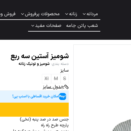
مردانه
زنانه
محصولات پرفروش
فروش وی
شعب پاتن جامه
صفحات مفید
شومیز آستین سه ربع
دسته بندی
:
شومیز و تونیک زنانه
سایز
Xl
M
S
جدول سایز
امکان خرید اقساطی با اسنپ پی!
جنس صد در صد پنبه (نخی)
پارچه طرح راه راه