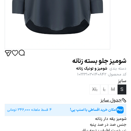
شومیز جلو بسته زنانه
دسته بندی
:
شومیز و تونیک زنانه
کد محصول
:
102231030140842
سایز
XL
L
M
S
جدول سایز
امکان خرید اقساطی با اسنپ پی!
4 قسط ماهانه
346,000
تومانی
شومیز یقه دار زنانه
جنس صد در صد پنبه
زیر دست لطیف - نیمه براق