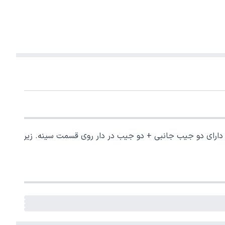
 - 3 درصد پشم) می باشد. پیراهن پشمی طرح کلاهدار ، دارای دو جیب جانبی + دو جیب در دار روی قسمت سینه. زیر