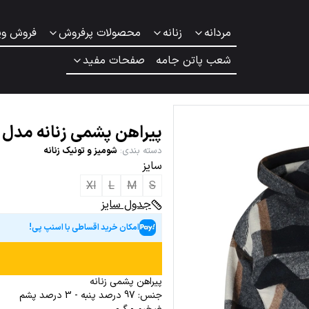
مردانه
زنانه
محصولات پرفروش
فروش وی
شعب پاتن جامه
صفحات مفید
پیراهن پشمی زنانه مدل 
دسته بندی
:
شومیز و تونیک زنانه
سایز
Xl
L
M
S
جدول سایز
امکان خرید اقساطی با اسنپ پی!
پیراهن پشمی زنانه
جنس: 97 درصد پنبه - 3 درصد پشم