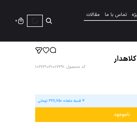
ژه
تماس با ما
مقالات
0
کلاهدار
کد محصول
:
102731030017291
4 قسط ماهانه
328,750
تومانی
ناموجود