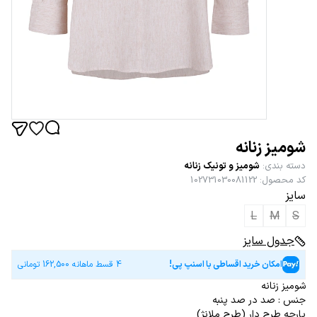
شومیز زنانه
دسته بندی
:
شومیز و تونیک زنانه
کد محصول
:
102731030081122
سایز
L
M
S
جدول سایز
امکان خرید اقساطی با اسنپ پی!
4 قسط ماهانه
162,500
تومانی
شومیز زنانه
جنس : صد در صد پنبه
پارچه طرح دار (طرح ملانژ)