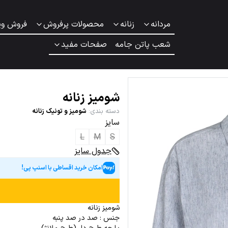
مردانه
زنانه
محصولات پرفروش
فروش وی
شعب پاتن جامه
صفحات مفید
شومیز زنانه
دسته بندی
:
شومیز و تونیک زنانه
سایز
L
M
S
جدول سایز
امکان خرید اقساطی با اسنپ پی!
شومیز زنانه
جنس : صد در صد پنبه