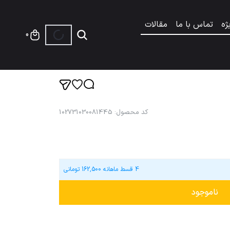
ژه
تماس با ما
مقالات
0
کد محصول
:
102731030081445
4 قسط ماهانه
162,500
تومانی
ناموجود