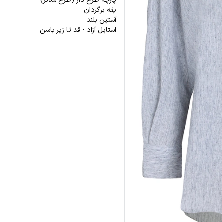
پارچه طرح دار (طرح ملانژ)
یقه برگردان
آستین بلند
استایل آزاد - قد تا زیر باسن