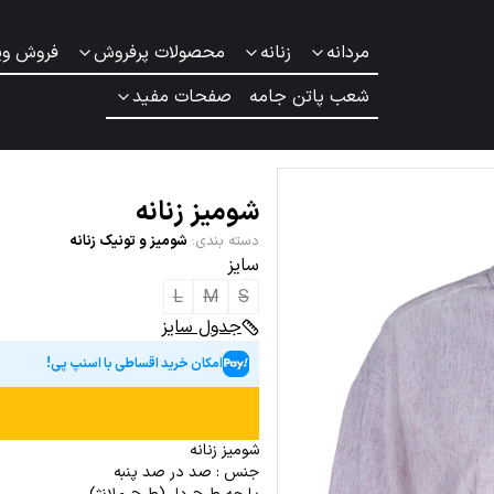
مردانه
زنانه
محصولات پرفروش
فروش وی
شعب پاتن جامه
صفحات مفید
شومیز زنانه
دسته بندی
:
شومیز و تونیک زنانه
سایز
L
M
S
جدول سایز
امکان خرید اقساطی با اسنپ پی!
شومیز زنانه
جنس : صد در صد پنبه