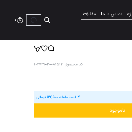
ژه
تماس با ما
مقالات
0
کد محصول
:
102731030081512
4 قسط ماهانه
162,500
تومانی
ناموجود