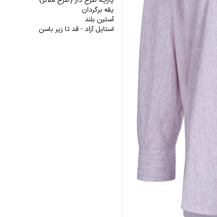
پارچه طرح دار (طرح ملانژ)
یقه برگردان
آستین بلند
استایل آزاد - قد تا زیر باسن