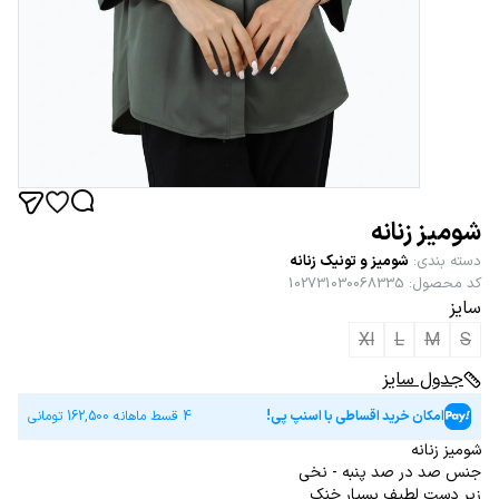
شومیز زنانه
دسته بندی
:
شومیز و تونیک زنانه
کد محصول
:
102731030068335
سایز
Xl
L
M
S
جدول سایز
امکان خرید اقساطی با اسنپ پی!
4 قسط ماهانه
162,500
تومانی
شومیز زنانه
جنس صد در صد پنبه - نخی
زیر دست لطیف بسیار خنک