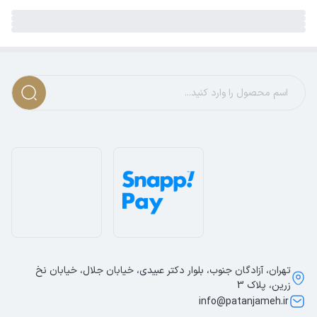
تهران، آزادگان جنوب، بلوار دکتر عبیدی، خیابان جلال، خیابان نخ
زرین، پلاک 3
info@patanjameh.ir