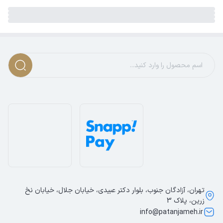
تهران، آزادگان جنوب، بلوار دکتر عبیدی، خیابان جلال، خیابان نخ
زرین، پلاک 3
info@patanjameh.ir