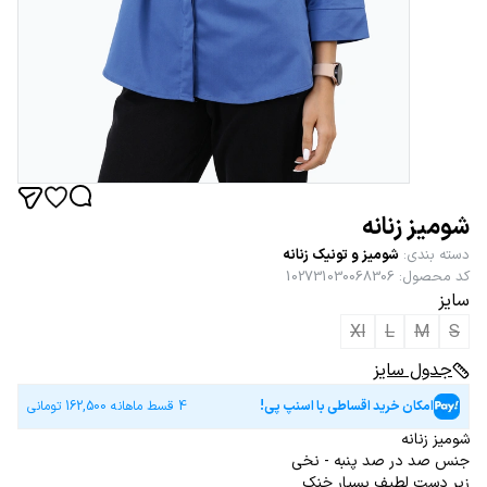
شومیز زنانه
دسته بندی
:
شومیز و تونیک زنانه
کد محصول
:
102731030068306
سایز
Xl
L
M
S
جدول سایز
امکان خرید اقساطی با اسنپ پی!
4 قسط ماهانه
162,500
تومانی
شومیز زنانه
جنس صد در صد پنبه - نخی
زیر دست لطیف بسیار خنک