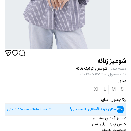
شومیز زنانه
دسته بندی
:
شومیز و تونیک زنانه
کد محصول
:
102731020125290
سایز
Xl
L
M
S
جدول سایز
امکان خرید اقساطی با اسنپ پی!
4 قسط ماهانه
220,000
تومانی
شومیز آستین سه ربع
جنس پنبه - پلی استر
زیردست لطیف