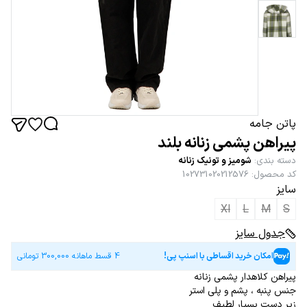
پاتن جامه
پیراهن پشمی زنانه بلند
دسته بندی
:
شومیز و تونیک زنانه
کد محصول
:
102731020212576
سایز
Xl
L
M
S
جدول سایز
امکان خرید اقساطی با اسنپ پی!
4 قسط ماهانه
300,000
تومانی
پیراهن کلاهدار پشمی زنانه
جنس پنبه ، پشم و پلی استر
زیر دست بسیار لطیف