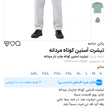
پاتن جامه
تیشرت آستین کوتاه مردانه
دسته بندی
:
تیشرت آستین کوتاه چاپ دار مردانه
کد محصول
:
131621020102556
سایز
5XL
4XL
3XL
2XL
XL
L
M
S
امکان خرید اقساطی با اسنپ پی!
4 قسط ماهانه
100,000
تومانی
تیشرت آستین کوتاه چاپدار مردانه
چاپ روی قسمت سینه
جنس تیشرت صد در صد پنبه نخی
یقه گرد قد تی شرت نسبتاً بلند