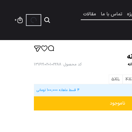
ژه
تماس با ما
مقالات
0
ه
نه
کد محصول
:
131621020102288
5XL
4
4 قسط ماهانه
100,000
تومانی
ناموجود