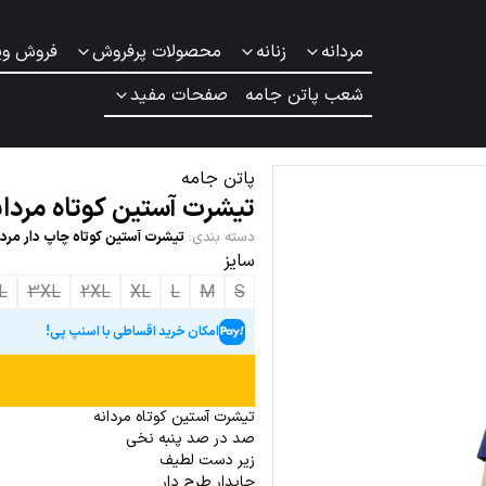
مردانه
زنانه
محصولات پرفروش
فروش وی
شعب پاتن جامه
صفحات مفید
پاتن جامه
تیشرت آستین کوتاه مردان
دسته بندی
:
تیشرت آستین کوتاه چاپ دار مردا
سایز
XL
3XL
2XL
XL
L
M
S
امکان خرید اقساطی با اسنپ پی!
تیشرت آستین کوتاه مردانه
صد در صد پنبه نخی
زیر دست لطیف
چاپدار طرح دار