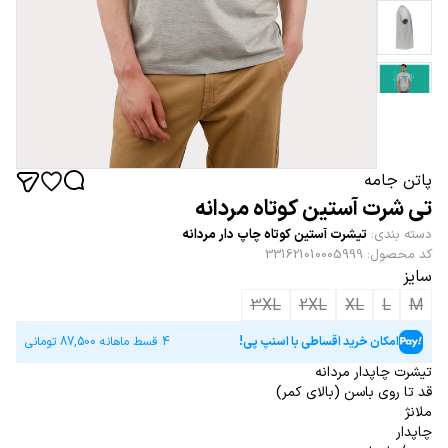
پاتن جامه
تی شرت آستین کوتاه مردانه
دسته بندی
:
تیشرت آستین کوتاه چاپ دار مردانه
کد محصول
:
331621010005999
سایز
3XL
2XL
XL
L
M
امکان خرید اقساطی با اسنپ پی!
4 قسط ماهانه
87,500
تومانی
تیشرت چاپدار مردانه
قد تا روی باسن (بالای کمر)
ملانژ
چاپدار