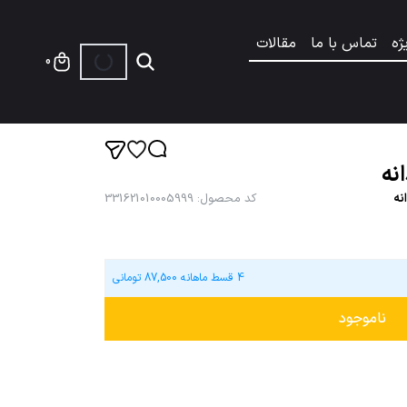
ژه
تماس با ما
مقالات
0
نه
نه
کد محصول
:
331621010005999
4 قسط ماهانه
87,500
تومانی
ناموجود