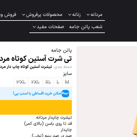
مردانه
زنانه
محصولات پرفروش
فروش وی
شعب پاتن جامه
صفحات مفید
پاتن جامه
تی شرت آستین کوتاه مردا
دسته بندی
:
تیشرت آستین کوتاه چاپ دار مردا
سایز
3XL
2XL
XL
L
M
امکان خرید اقساطی با اسنپ پی!
تیشرت چاپدار مردانه
قد تا روی باسن (بالای کمر)
چاپدار
صد در صد پنبه (نخی)