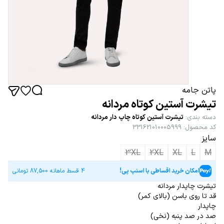
پاتن جامه
تیشرت آستین کوتاه مردانه
دسته بندی
:
تیشرت آستین کوتاه چاپ دار مردانه
کد محصول
:
331621010005999
سایز
3XL
2XL
XL
L
M
امکان خرید اقساطی با اسنپ پی!
4 قسط ماهانه
87,500
تومانی
تیشرت چاپدار مردانه
قد تا روی باسن (بالای کمر)
چاپدار
صد در صد پنبه (نخی)