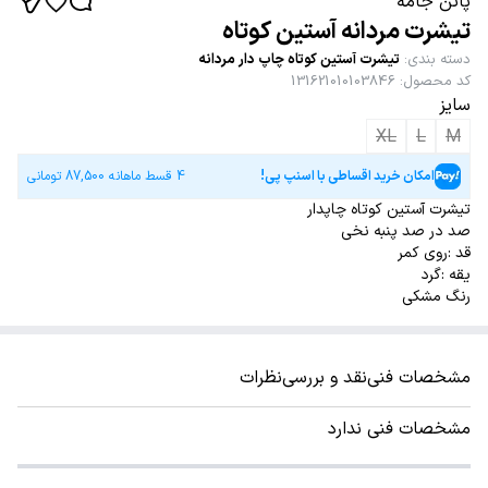
پاتن جامه
تیشرت مردانه آستین کوتاه
دسته بندی
:
تیشرت آستین کوتاه چاپ دار مردانه
کد محصول
:
131621010103846
سایز
XL
L
M
امکان خرید اقساطی با اسنپ پی!
4 قسط ماهانه
87,500
تومانی
تیشرت آستین کوتاه چاپدار
صد در صد پنبه نخی
قد :روی کمر
یقه :گرد
رنگ مشکی
مشخصات فنی
نقد و بررسی
نظرات
مشخصات فنی ندارد