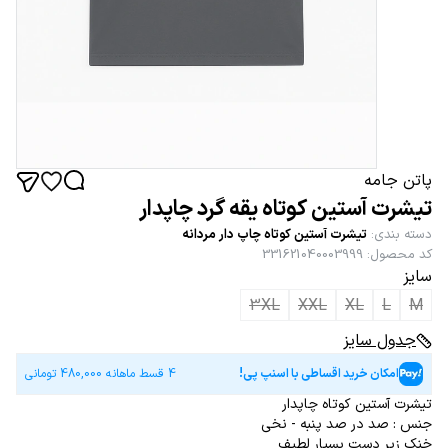
پاتن جامه
تیشرت آستین کوتاه یقه گرد چاپدار
دسته بندی
:
تیشرت آستین کوتاه چاپ دار مردانه
کد محصول
:
331621040003999
سایز
3XL
XXL
XL
L
M
جدول سایز
امکان خرید اقساطی با اسنپ پی!
4 قسط ماهانه
480,000
تومانی
تیشرت آستین کوتاه چاپدار
جنس : صد در صد پنبه - نخی
خنک زیر دست بسیار لطیف