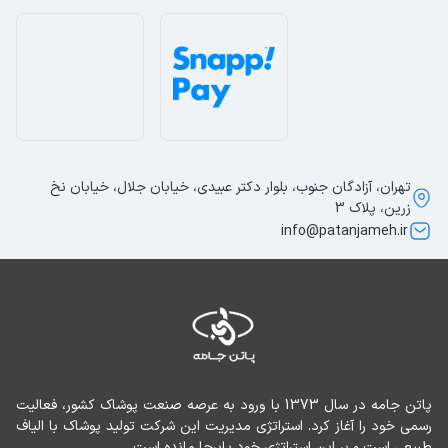
تهران، آزادگان جنوب، بلوار دکتر عبیدی، خیابان جلال، خیابان نخ
زرین، پلاک 3
info@patanjameh.ir
پاتن جامه در سال 1373 با ورود به عرصه صنعت پوشاک کشور، فعالیت 
رسمی خود را آغاز کرد. استراتژی مدیریت این شرکت تولید پوشاک با الیاف 
طبیعی است و بر این استراتژی خود پابرجا مانده است.