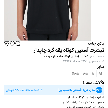
پاتن جامه
تیشرت آستین کوتاه یقه گرد چاپدار
دسته بندی
:
تیشرت آستین کوتاه چاپ دار مردانه
کد محصول
:
331621040003999
سایز
XXL
XL
L
M
جدول سایز
امکان خرید اقساطی با اسنپ پی!
4 قسط ماهانه
380,000
تومانی
تیشرت آستین کوتاه چاپدار
جنس : صد در صد پنبه - نخی
خنک زیر دست بسیار لطیف