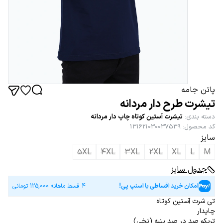
پاتن جامه
تیشرت طرح دار مردانه
دسته بندی
:
تیشرت آستین کوتاه چاپ دار مردانه
کد محصول
:
131621030037539
سایز
5XL
4XL
3XL
2XL
XL
L
M
جدول سایز
امکان خرید اقساطی با اسنپ پی!
4 قسط ماهانه
125,000
تومانی
تی شرت آستین کوتاه
چاپدار
تریکو صد در صد پنبه (نخی)