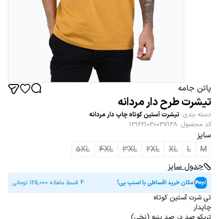
پاتن جامه
تیشرت طرح دار مردانه
دسته بندی
:
تیشرت آستین کوتاه چاپ دار مردانه
کد محصول
:
131621030037138
سایز
5XL
4XL
3XL
2XL
XL
L
M
جدول سایز
امکان خرید اقساطی با اسنپ پی!
4 قسط ماهانه
125,000
تومانی
تی شرت آستین کوتاه
چاپدار
تریکو صد در صد پنبه (نخی)