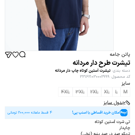
پاتن جامه
تیشرت طرح دار مردانه
دسته بندی
:
تیشرت آستین کوتاه چاپ دار مردانه
کد محصول
:
331621030002999
سایز
4XL
3XL
2XL
XL
L
M
جدول سایز
امکان خرید اقساطی با اسنپ پی!
4 قسط ماهانه
200,000
تومانی
تی شرت آستین کوتاه
چاپدار
تریکو صد در صد پنبه (نخی)