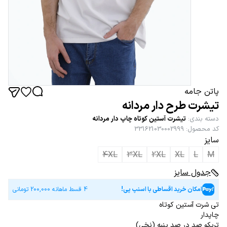
پاتن جامه
تیشرت طرح دار مردانه
دسته بندی
:
تیشرت آستین کوتاه چاپ دار مردانه
کد محصول
:
331621030002999
سایز
4XL
3XL
2XL
XL
L
M
جدول سایز
امکان خرید اقساطی با اسنپ پی!
4 قسط ماهانه
200,000
تومانی
تی شرت آستین کوتاه
چاپدار
تریکو صد در صد پنبه (نخی)