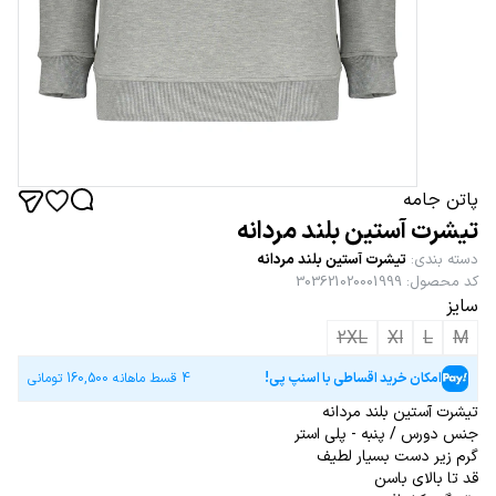
پاتن جامه
تیشرت آستین بلند مردانه
دسته بندی
:
تیشرت آستین بلند مردانه
کد محصول
:
303621020001999
سایز
2XL
Xl
L
M
امکان خرید اقساطی با اسنپ پی!
4 قسط ماهانه
160,500
تومانی
تیشرت آستین بلند مردانه
جنس دورس / پنبه - پلی استر
گرم زیر دست بسیار لطیف
قد تا بالای باسن