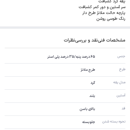
یقه گرد کشبافت
سر آستین و دور کمر کشبافت
پارچه حالت ملانژ طرح دار
رنگ طوسی روشن
مشخصات فنی
نقد و بررسی
نظرات
جنس 
65 درصد پنبه/35 درصد پلی استر
طرح
طرح ملانژ
مدل یقه
گرد
آستین 
بلند
قد
بالای باسن
نحوه بسته شدن
جلوبسته