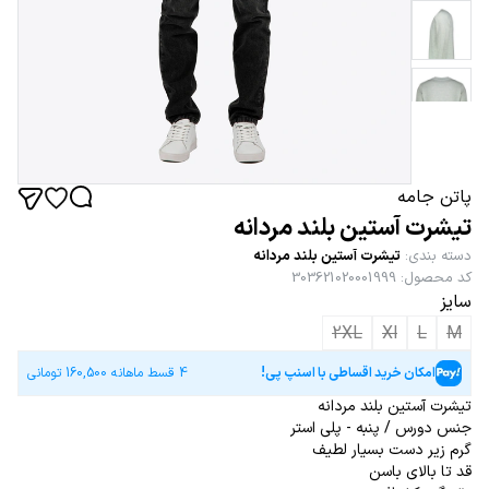
پاتن جامه
تیشرت آستین بلند مردانه
دسته بندی
:
تیشرت آستین بلند مردانه
کد محصول
:
303621020001999
سایز
2XL
Xl
L
M
امکان خرید اقساطی با اسنپ پی!
4 قسط ماهانه
160,500
تومانی
تیشرت آستین بلند مردانه
جنس دورس / پنبه - پلی استر
گرم زیر دست بسیار لطیف
قد تا بالای باسن