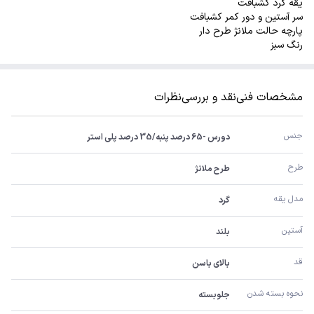
یقه گرد کشبافت
سر آستین و دور کمر کشبافت
پارچه حالت ملانژ طرح دار
رنگ سبز
مشخصات فنی
نقد و بررسی
نظرات
جنس 
دورس -65 درصد پنبه/35 درصد پلی استر
طرح
طرح ملانژ
مدل یقه
گرد
آستین 
بلند
قد
بالای باسن
نحوه بسته شدن
جلوبسته