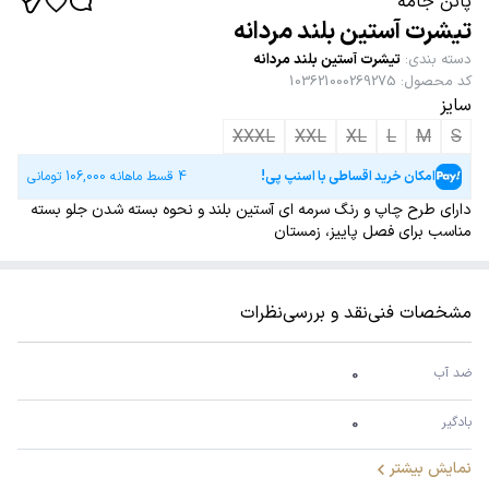
پاتن جامه
تیشرت آستین بلند مردانه
دسته بندی
:
تیشرت آستین بلند مردانه
کد محصول
:
103621000269275
سایز
XXXL
XXL
XL
L
M
S
امکان خرید اقساطی با اسنپ پی!
4 قسط ماهانه
106,000
تومانی
دارای طرح چاپ و رنگ سرمه ای آستین بلند و نحوه بسته شدن جلو بسته
مناسب برای فصل پاییز، زمستان
مشخصات فنی
نقد و بررسی
نظرات
ضد آب 
0
بادگیر
0
نمایش بیشتر