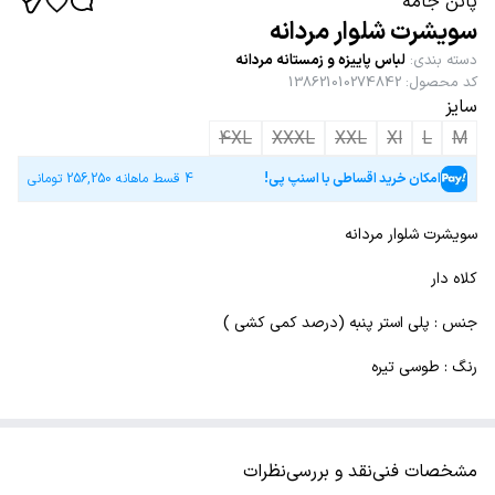
پاتن جامه
سویشرت شلوار مردانه
دسته بندی
:
لباس پاییزه و زمستانه مردانه
کد محصول
:
138621010274842
سایز
4XL
XXXL
XXL
Xl
L
M
امکان خرید اقساطی با اسنپ پی!
4 قسط ماهانه
256,250
تومانی
سویشرت شلوار مردانه
کلاه دار
جنس : پلی استر پنبه (درصد کمی کشی )
رنگ : طوسی تیره
مشخصات فنی
نقد و بررسی
نظرات