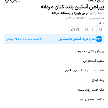
پاتن جامه
پیراهن آستین بلند کتان مردانه
دسته بندی
:
لباس پاییزه و زمستانه مردانه
کد محصول
:
102221010138441
سایز
XXXL
Xl
L
M
امکان خرید اقساطی با اسنپ پی!
4 قسط ماهانه
225,000
تومانی
پیراهن کتان ضخیم
سفید استخوانی
آستین بلند / قد تا روی باسن
یقه فرنچ
تک جیب روی سینه
مناسب فصول سرد