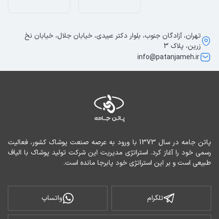
تهران، آزادگان جنوب، بلوار دکتر عبیدی، خیابان جلال، خیابان نخ
زرین، پلاک 3
info@patanjameh.ir
پاتن جامه در سال 1373 با ورود به عرصه صنعت پوشاک کشور، فعالیت 
رسمی خود را آغاز کرد. استراتژی مدیریت این شرکت تولید پوشاک با الیاف 
طبیعی است و بر این استراتژی خود پابرجا مانده است.
تلگرام
واتساپ