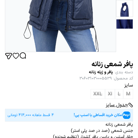
پافر شمعی زنانه
دسته بندی
:
پافر و ژیله زنانه
کد محصول
:
306031030005539
سایز
XXL
Xl
L
M
جدول سایز
امکان خرید اقساطی با اسنپ پی!
4 قسط ماهانه
414,000
تومانی
پافر شمعی زنانه
جنس شمعی (صد در صد پلی استر)
حلق آستین و پایین پافر کشدار (تنظیم شونده)