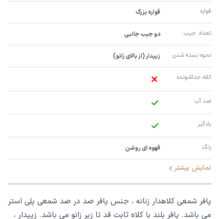
قواره
قواره بزرگ
تعداد جیب
دو جیب جانبی
نحوه بسته شدن
زیپدار (از بالای زانو)
کلاه جداشونده
ضد آب
بادگیر
رنگ
قهوه ای روشن
نمایش بیشتر
پافر شمعی کلاهدار زنانه ، جنس پافر صد در صد شمعی پلی استر
می باشد. پافر بلند با کلاه ثابت قد تا زیر زانو می باشد. زیپدار ،