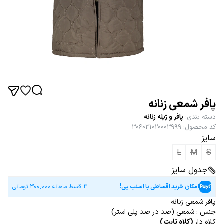
پافر شمعی زنانه
دسته بندی
:
پافر و ژیله زنانه
کد محصول
:
306031020003999
سایز
L
M
S
جدول سایز
امکان خرید اقساطی با اسنپ پی!
4 قسط ماهانه
300,000
تومانی
پافر شمعی زنانه
جنس : شمعی (صد در صد پلی استر)
کلاه دار
(کلاه ثابت)