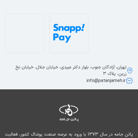
تهران، آزادگان جنوب، بلوار دکتر عبیدی، خیابان جلال، خیابان نخ
زرین، پلاک 3
info@patanjameh.ir
پاتن جامه در سال 1373 با ورود به عرصه صنعت پوشاک کشور، فعالیت 