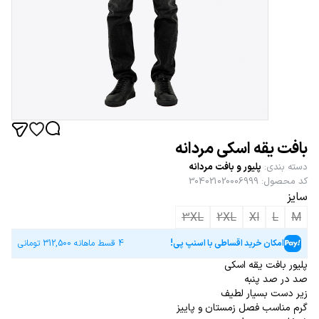
بافت یقه اسکی مردانه
دسته بندی
:
پلیور و بافت مردانه
کد محصول
:
304021020006999
سایز
3XL
2XL
Xl
L
M
امکان خرید اقساطی با اسنپ پی!
4 قسط ماهانه
312,500
تومانی
پلیور بافت یقه اسکی
صد در صد پنبه
زیر دست بسیار لطیف
گرم مناسب فصل زمستان و پاییز