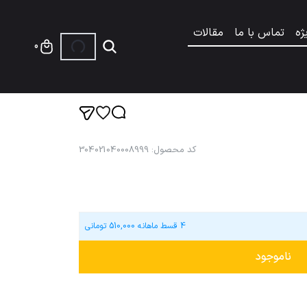
ژه
تماس با ما
مقالات
0
کد محصول
:
304021040008999
4 قسط ماهانه
510,000
تومانی
ناموجود