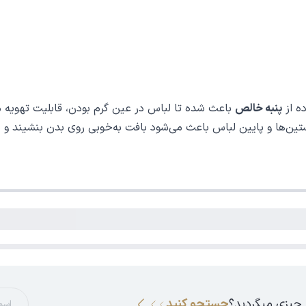
ه از
پنبه خالص
باعث شده تا لباس در عین گرم بودن، قابلیت تهویه م
‌ها و پایین لباس باعث می‌شود بافت به‌خوبی روی بدن بنشیند و د
نتخابی فوق‌العاده برای فصول
پاییز، زمستان و اوایل بهار
است. این مدل
و رنگ‌بندی متنوع، می‌توانید به‌راحتی آن را با شلوار جین، کتان یا 
جین آبی تیره
و
کتانی سفید
ترکیب کنید. این ترکیب ساده اما شیک است 
 یک پیراهن یقه‌دار سفید بپوشید و آن را با شلوار کتان طوسی یا 
 چیزی میگردید؟
جستجو کنید