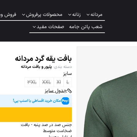
مردانه
زنانه
محصولات پرفروش
فروش وی
شعب پاتن جامه
صفحات مفید
بافت یقه گرد مردانه
دسته بندی
:
پلیور و بافت مردانه
سایز
3XL
XXL
Xl
L
جدول سایز
امکان خرید اقساطی با اسنپ پی!
جنس صد در صد پنبه - بافت
ضخامت متوسط