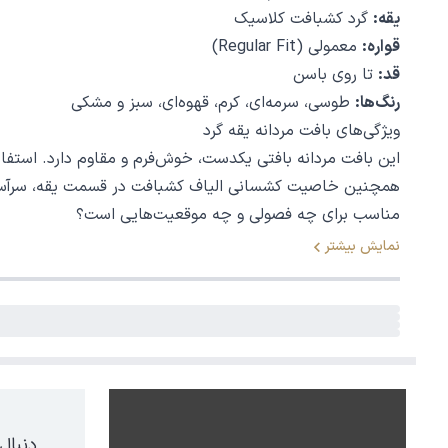
یقه:
گرد کشبافت کلاسیک
قواره:
معمولی (Regular Fit)
قد:
تا روی باسن
رنگ‌ها:
طوسی، سرمه‌ای، کرم، قهوه‌ای، سبز و مشکی
ویژگی‌های بافت مردانه یقه گرد
این بافت مردانه بافتی یکدست، خوش‌فرم و مقاوم دارد. استفاد
همچنین خاصیت کشسانی الیاف کشبافت در قسمت یقه، سرآستین
مناسب برای چه فصولی و چه موقعیت‌هایی است؟
بافت یقه گرد مردانه
به‌دلیل ضخامت متوسط و گرمای متعادل، ا
نمایش بیشتر
حتی استایل‌های نیمه‌رسمی بسیار کاربردی است. با طراحی ساده 
پیشنهادات استایل با بافت مردانه یقه گرد
استایل روزمره و کژوال:
برای یک استایل روزانه و راحت،
بافت طوسی یا سبز
را با
شلوار 
استایل نیمه‌رسمی:
در روزهای کاری یا جلسات غیررسمی،
بافت کرم یا قهوه‌ای
را روی
حرفه‌ای به شما می‌دهد.
دنبال