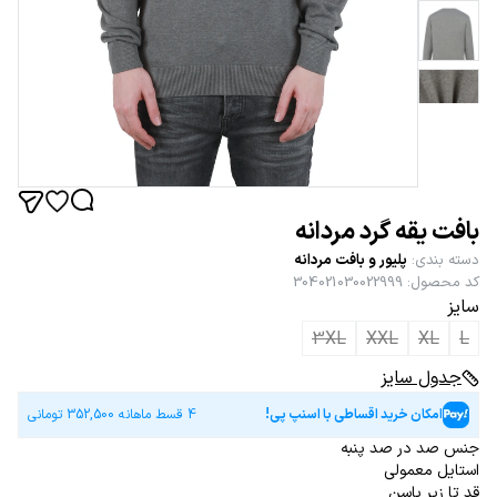
بافت یقه گرد مردانه
دسته بندی
:
پلیور و بافت مردانه
کد محصول
:
304021030022999
سایز
3XL
XXL
XL
L
جدول سایز
امکان خرید اقساطی با اسنپ پی!
4 قسط ماهانه
352,500
تومانی
جنس صد در صد پنبه
استایل معمولی
قد تا زیر باسن