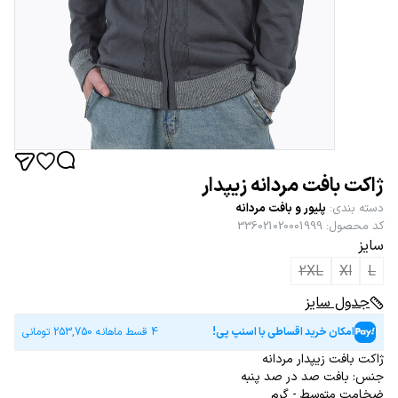
ژاکت بافت مردانه زیپدار
دسته بندی
:
پلیور و بافت مردانه
کد محصول
:
336021020001999
سایز
2XL
Xl
L
جدول سایز
امکان خرید اقساطی با اسنپ پی!
4 قسط ماهانه
253,750
تومانی
ژاکت بافت زیپدار مردانه
جنس: بافت صد در صد پنبه
ضخامت متوسط - گرم