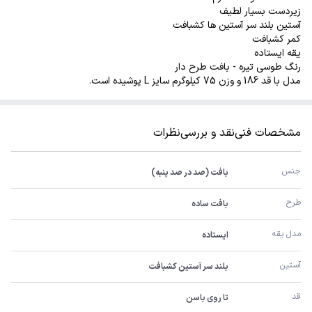
زیردست بسیار لطیف
آستین بلند سر آستین ها کشبافت
کمر کشبافت
یقه ایستاده
رنگ طوسی تیره - بافت طرح دار
مدل با قد 186 و وزن 75 کیلوگرم سایز L پوشیده است.
مشخصات فنی
نقد و بررسی
نظرات
جنس
بافت (صد در صد پنبه)
طرح
بافت ساده
مدل یقه
ایستاده
آستین
بلند سر آستین کشبافت
قد
تا روی باسن