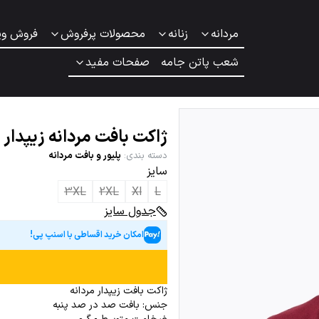
مردانه
زنانه
محصولات پرفروش
فروش وی
شعب پاتن جامه
صفحات مفید
ژاکت بافت مردانه زیپدار
دسته بندی
:
پلیور و بافت مردانه
سایز
3XL
2XL
Xl
L
جدول سایز
امکان خرید اقساطی با اسنپ پی!
ژاکت بافت زیپدار مردانه
جنس: بافت صد در صد پنبه