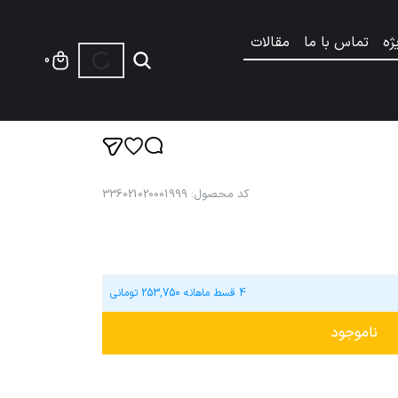
ژه
تماس با ما
مقالات
0
کد محصول
:
336021020001999
4 قسط ماهانه
253,750
تومانی
ناموجود