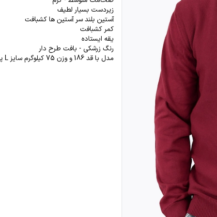
ضخامت متوسط - گرم
زیردست بسیار لطیف
آستین بلند سر آستین ها کشبافت
کمر کشبافت
یقه ایستاده
رنگ زرشکی - بافت طرح دار
مدل با قد 186 و وزن 75 کیلوگرم سایز L پوشیده است.