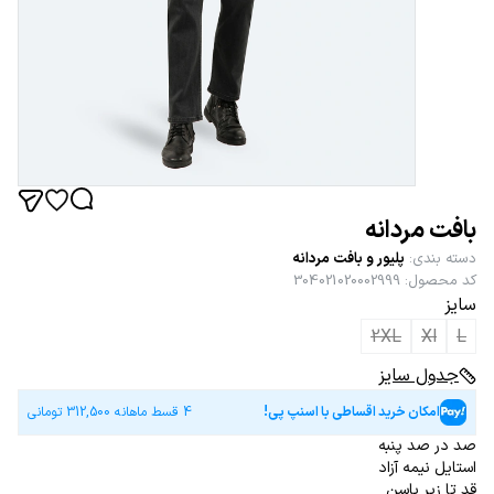
بافت مردانه
دسته بندی
:
پلیور و بافت مردانه
کد محصول
:
304021020002999
سایز
2XL
Xl
L
جدول سایز
امکان خرید اقساطی با اسنپ پی!
4 قسط ماهانه
312,500
تومانی
صد در صد پنبه
استایل نیمه آزاد
قد تا زیر باسن