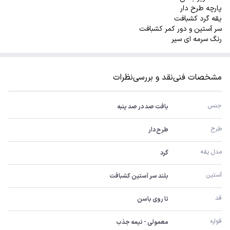
پارچه طرح دار
یقه گرد کشبافت
سر آستین و دور کمر کشبافت
رنگ سرمه ای سیر
مشخصات فنی
نقد و بررسی
نظرات
جنس
بافت صد در صد پنبه
طرح
طرح دار
مدل یقه
گرد
آستین
بلند سر آستین کشبافت
قد
تا روی باسن
قواره
معمولی - نیمه جذب